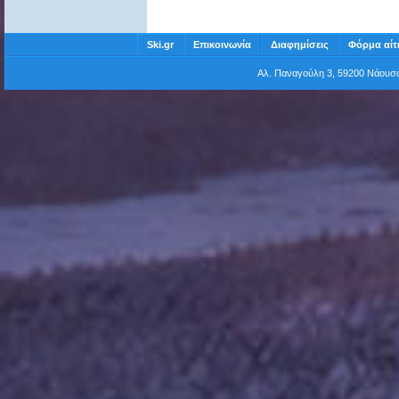
Ski.gr
Επικοινωνία
Διαφημίσεις
Φόρμα αίτ
Αλ. Παναγούλη 3, 59200 Νάου