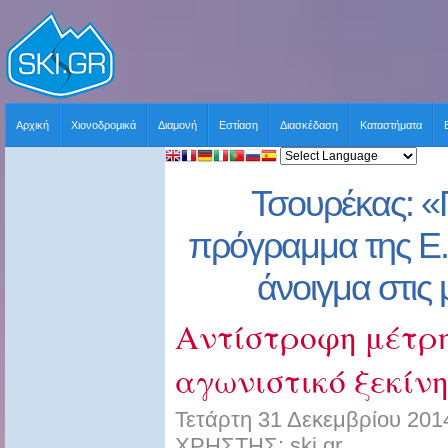
Αρχική
Χιονοδρομικά
Διαμονή
Εστίαση
Διασκέδαση
Καταστήματα
Τσουρέκας: «
πρόγραμμα της Ε.
άνοιγμα στις 
Αντίστροφη μέτρη
αγωνιστικό ξεκίν
Τετάρτη 31 Δεκεμβρίου 201
ΧΡΗΣΤΗΣ: ski.gr