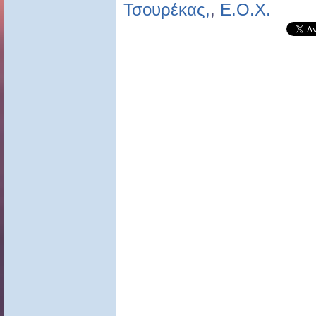
Τσουρέκας,
,
Ε.Ο.Χ.