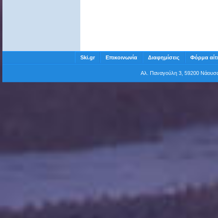
Ski.gr
Επικοινωνία
Διαφημίσεις
Φόρμα αίτ
Αλ. Παναγούλη 3, 59200 Νάου