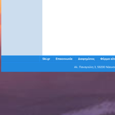
Ski.gr
Επικοινωνία
Διαφημίσεις
Φόρμα αίτ
Αλ. Παναγούλη 3, 59200 Νάου