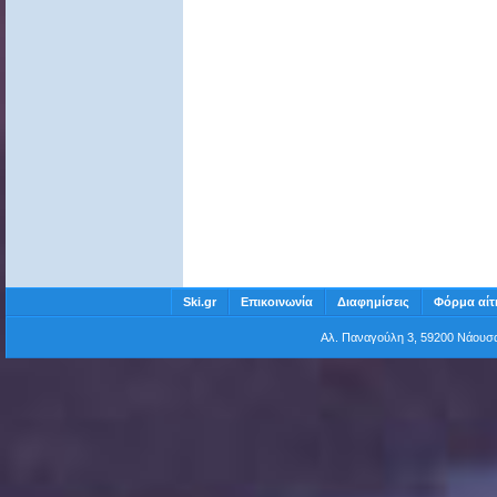
Ski.gr
Επικοινωνία
Διαφημίσεις
Φόρμα αίτ
Αλ. Παναγούλη 3, 59200 Νάου