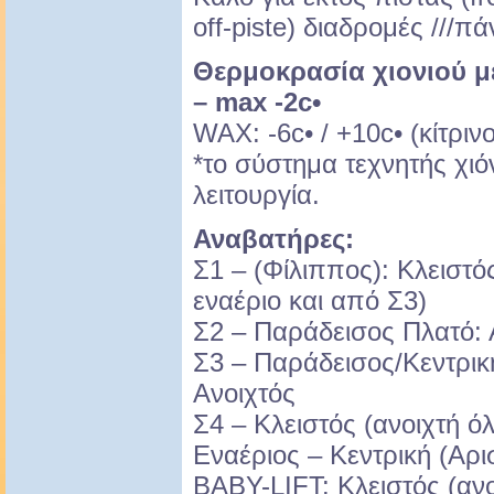
off-piste) διαδρομές ///π
Θερμοκρασία χιονιού μέ
– max -2c•
WAX: -6c• / +10c• (κίτρι
*το σύστημα τεχνητής χι
λειτουργία.
Αναβατήρες:
Σ1 – (Φίλιππος): Κλειστό
εναέριο και από Σ3)
Σ2 – Παράδεισος Πλατό: 
Σ3 – Παράδεισος/Κεντρική
Ανοιχτός
Σ4 – Κλειστός (ανοιχτή ό
Εναέριος – Κεντρική (Αρι
BABY-LIFT: Κλειστός (ανο