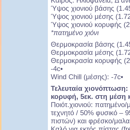
Καιρός: Ηλιοφάνεια, Δ ά
Ύψος χιονιού βάσης (1.45
Ύψος χιονιού μέσης (1.72
Ύψος χιονιού κορυφής (2.
*πατημένο χιόνι
Θερμοκρασία βάσης (1.45
Θερμοκρασία μέσης (1.720
Θερμοκρασία κορυφής (2.
-4c•
Wind Chill (μέσης): -7c•
Τελευταία χιονόπτωση: 1
κορυφή, 5εκ. στη μέση 
Ποιότ.χιονιού: πατημένο
τεχνητό / 50% φυσικό – 
πιστών) και φρέσκο/μαλα
Καλό για εκτός πίστας (fr