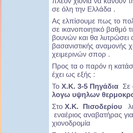
πλέον χιονιά να κάνουν 
σε όλη την Ελλάδα .
Ας ελπίσουμε πως το πολ
σε ικανοποιητικό βαθμό τ
βουνών και θα λυτρώσει 
βασανιστικής αναμονής χι
χειμερινών σπορ .
Προς τα ο παρόν η κατά
έχει ως εξής :
Το
Χ.Κ. 3-5 Πηγάδια
Σε 
λογω υψηλων θερμοκρσ
Στο
Χ.Κ. Πισοδερίου
λει
εναέριος αναβατήρας για β
χιονοδρομία