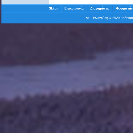
Ski.gr
Επικοινωνία
Διαφημίσεις
Φόρμα αίτ
Αλ. Παναγούλη 3, 59200 Νάου