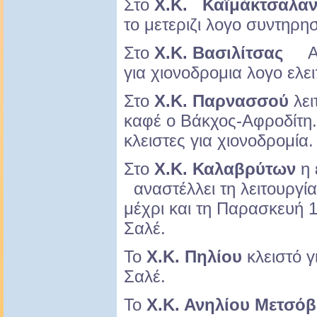
Στο
Χ.Κ. Καϊμάκτσαλα
το μετεριζι λογο συντηρη
Στο
Χ.Κ. Βασιλίτσας
Ανο
για χιονοδρομια λογο ελ
Στο
Χ.Κ. Παρνασσού
λει
καφέ ο Βάκχος-Αφροδίτη. 
κλειστες για χιονοδρομία
Στο
Χ.Κ. Καλαβρύτων
η 
αναστέλλει τη λειτουργί
μέχρι και τη Παρασκευή 1
Σαλέ.
Το
Χ.Κ. Πηλίου
κλειστό γ
Σαλέ.
Το
Χ.Κ. Ανηλίου Μετσό