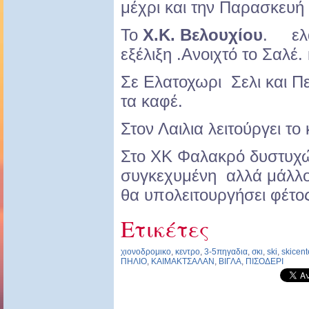
μέχρι και την Παρασκευή 
Το
Χ.Κ. Βελουχίου
. ελα
εξέλιξη .Ανοιχτό το Σαλέ.
Σε Ελατοχωρι Σελι και Π
τα καφέ.
Στον Λαιλια λειτούργει το
Στο ΧΚ Φαλακρό δυστυχώ
συγκεχυμένη αλλά μάλλον
θα υπολειτουργήσει φέτος
Ετικέτες
χιονοδρομικο
,
κεντρο
,
3-5πηγαδια
,
σκι
,
ski
,
skicent
ΠΗΛΙΟ
,
ΚΑΙΜΑΚΤΣΑΛΑΝ
,
ΒΙΓΛΑ
,
ΠΙΣΟΔΕΡΙ