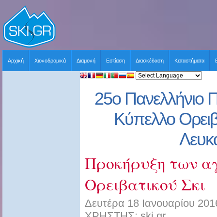
Αρχική
Χιονοδρομικά
Διαμονή
Εστίαση
Διασκέδαση
Καταστήματα
25ο Πανελλήνιο 
Κύπελλο Ορειβ
Λευκ
Προκήρυξη των α
Ορειβατικού Σκι
Δευτέρα 18 Ιανουαρίου 201
ΧΡΗΣΤΗΣ: ski.gr