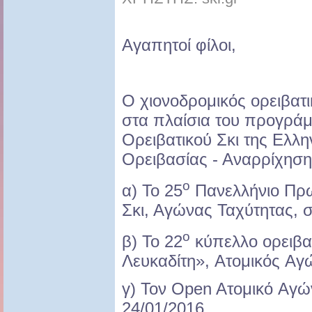
Αγαπητοί φίλοι,
Ο χιονοδρομικός ορειβατ
στα πλαίσια του προγρά
Ορειβατικού Σκι της Ελλ
Ορειβασίας - Αναρρίχησ
ο
α) Το 25
Πανελλήνιο Πρω
Σκι, Αγώνας Ταχύτητας, σ
ο
β) Το 22
κύπελλο ορειβατ
Λευκαδίτη», Aτομικός Aγώ
γ) Τον Open Aτομικό Aγών
24/01/2016.