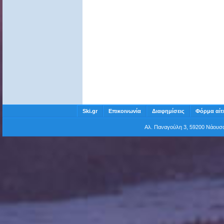
Ski.gr
Επικοινωνία
Διαφημίσεις
Φόρμα αίτ
Αλ. Παναγούλη 3, 59200 Νάου