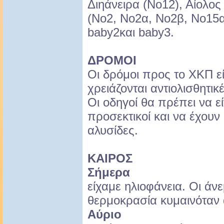
Διηάνειρα (Νο12), Αίολος
(Νο2, Νο2α, Νο2β, Νο15α
baby2και baby3.
ΔΡΟΜΟΙ
Οι δρόμοι προς το ΧΚΠ εί
χρειάζονται αντιολισθητικ
Οι οδηγοί θα πρέπει να εί
προσεκτικοί και να έχουν 
αλυσίδες.
ΚΑΙΡΟΣ
Σήμερα
είχαμε ηλιοφάνεια. Οι άνε
θερμοκρασία κυμαινόταν 
Αύριο