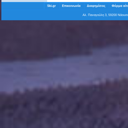
Ski.gr
Επικοινωνία
Διαφημίσεις
Φόρμα αίτ
Αλ. Παναγούλη 3, 59200 Νάου