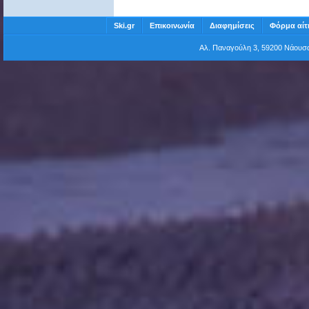
Ski.gr
Επικοινωνία
Διαφημίσεις
Φόρμα αίτ
Αλ. Παναγούλη 3, 59200 Νάου