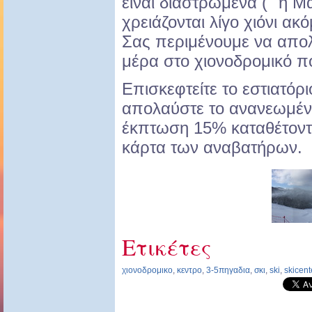
είναι διαστρωμένα (΄΄η Μα
χρειάζονται λίγο χιόνι ακό
Σας περιμένουμε να απολ
μέρα στο χιονοδρομικό π
Επισκεφτείτε το εστιατόρι
απολαύστε το ανανεωμέν
έκπτωση 15% καταθέτοντ
κάρτα των αναβατήρων.
Ετικέτες
χιονοδρομικο
,
κεντρο
,
3-5πηγαδια
,
σκι
,
ski
,
skicent