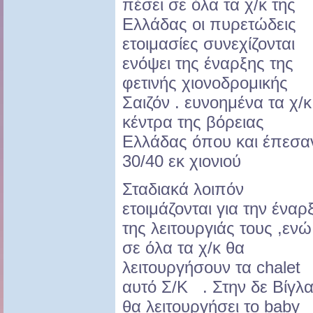
πέσει σε όλα τα χ/κ της
Ελλάδας οι πυρετώδεις
ετοιμασίες συνεχίζονται
ενόψει της έναρξης της
φετινής χιονοδρομικής
Σαιζόν . ευνοημένα τα χ/κ
κέντρα της βόρειας
Ελλάδας όπου και έπεσα
30/40 εκ χιονιού
Σταδιακά λοιπόν
ετοιμάζονται για την έναρ
της λειτουργιάς τους ,ενώ
σε όλα τα χ/κ θα
λειτουργήσουν τα chalet
αυτό Σ/Κ . Στην δε Βίγλ
θα λειτουργήσει το baby