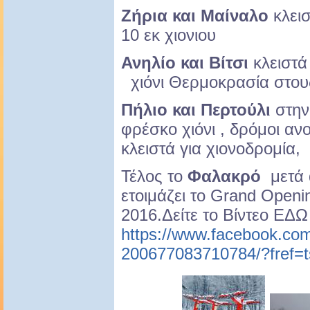
Ζήρια και Μαίναλο
κλεισ
10 εκ χιονιου
Ανηλίο και Βίτσι
κλειστά 
χιόνι Θερμοκρασία στους
Πήλιο και Περτούλι
στην
φρέσκο χιόνι , δρόμοι ανο
κλειστά για χιονοδρομία
Τέλος το
Φαλακρό
μετά 
ετοιμάζει το Grand Openi
2016.Δείτε το Βίντεο ΕΔΩ
https://www.facebook.co
200677083710784/?fref=ts 