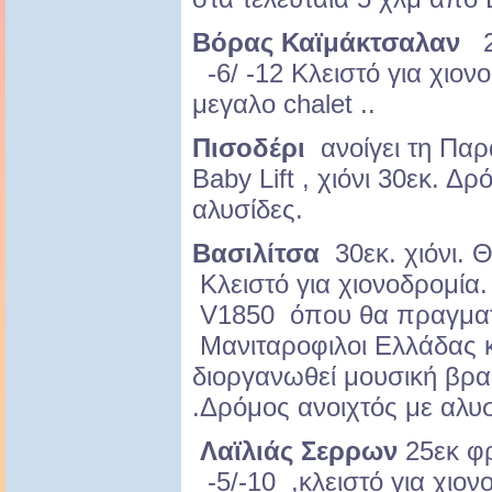
Βόρας Καϊμάκτσαλαν
20
-6/ -12 Κλειστό για χιονο
μεγαλο chalet ..
Πισοδέρι
ανοίγει τη Παρ
Baby Lift , χιόνι 30εκ. Δ
αλυσίδες.
Βασιλίτσα
30εκ. χιόνι. 
Κλειστό για χιονοδρομία
V1850 όπου θα πραγματ
Μανιταροφιλοι Ελλάδας 
διοργανωθεί μουσική βρα
.Δρόμος ανοιχτός με αλυσ
Λαϊλιάς Σερρων
25εκ φρ
-5/-10 ,κλειστό για χιον