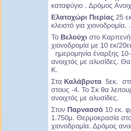
καταφύγιο . Δρόμος Ανοιχ
Ελατοχώρι Πιερίας
25 εκ
κλειστό για χιονοδρομία. 
Το
Βελούχι
στο Καρπενήσι
χιονοδρομία με 10 εκ/20
ημερομηνία έναρξης 10-
ανοιχτός με αλυσίδες. Θα 
Κ.
Στα
Καλάβρυτα
5εκ. στ
στους -4. Το Σκ θα λειτο
ανοιχτός με αλυσίδες.
Στον
Παρνασσό
10 εκ. φ
1.750μ. Θερμοκρασία στου
χιονοδρομία. Δρόμος ανοι