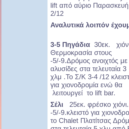
lift από αύριο Παρασκευή
2/12
Αναλυτικά λοιπόν έχου
3-5 Πηγάδια
30εκ. χιόνι
Θερμοκρασία στους
-5/-9.Δρόμος ανοιχτός με
αλυσίδες στα τελευταία 3
χλμ .Το Σ/Κ 3-4 /12 κλεισ
για χιονοδρομία ενώ θα
λειτουργεί το lift bar.
Σέλι
25εκ. φρέσκο χιόνι
-5/-9.κλειστό για χιονοδρ
το Chalet Πλατίτσας Δρόμ
στα τελευταία 5 χλμ από