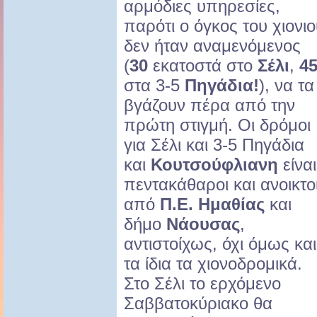
αρμόδιες υπηρεσίες,
παρότι ο όγκος του χιονι
δεν ήταν αναμενόμενος
(
30
εκατοστά στο
Σέλι
,
4
στα 3-5
Πηγάδια!
), να τα
βγάζουν πέρα από την
πρώτη στιγμή. Οι δρόμοι
για Σέλι και 3-5 Πηγάδια
και
Κουτσούφλιανη
είναι
πεντακάθαροι και ανοικτο
από
Π.Ε. Ημαθίας
και
δήμο
Νάουσας
,
αντιστοίχως, όχι όμως και
τα ίδια τα χιονοδρομικά.
Στο Σέλι το ερχόμενο
Σαββατοκύριακο θα