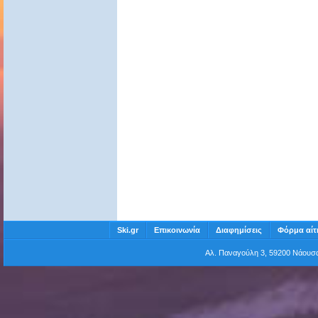
Ski.gr
Επικοινωνία
Διαφημίσεις
Φόρμα αίτ
Αλ. Παναγούλη 3, 59200 Νάου