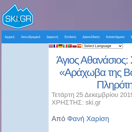
Αρχική
Χιονοδρομικά
Διαμονή
Εστίαση
Διασκέδαση
Καταστήματα
Άγιος Αθανάσιος:
«Αράχωβα της Βό
Πληρότ
Τετάρτη 25 Δεκεμβρίου 201
ΧΡΗΣΤΗΣ: ski.gr
Από
Φανή Χαρίση