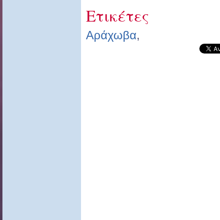
Ετικέτες
Αράχωβα
,