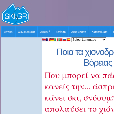
Αρχική
Χιονοδρομικά
Διαμονή
Εστίαση
Διασκέδαση
Καταστήματα
Ποια τα χιονοδρ
Βόρειας
Που μπορεί να πάε
κανείς την... άσπ
κάνει σκι, σνόου
απολαύσει το χιόν