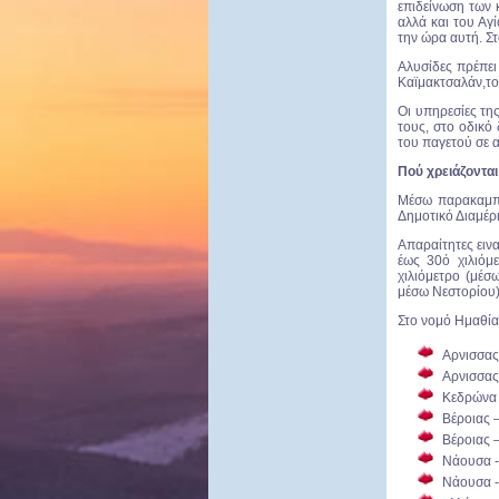
επιδείνωση των 
αλλά και του Αγ
την ώρα αυτή. Στ
Αλυσίδες πρέπει
Καϊμακτσαλάν,το
Οι υπηρεσίες της
τους, στο οδικό
του παγετού σε α
Πού χρειάζονται
Μέσω παρακαμπτ
Δημοτικό Διαμέρ
Απαραίτητες ειν
έως 30ό χιλιόμ
χιλιόμετρο (μέσ
μέσω Νεστορίου)
Στο νομό Ημαθίας
Αρνισσας
Αρνισσας
Κεδρώνα 
Βέροιας 
Βέροιας 
Νάουσα -
Νάουσα -