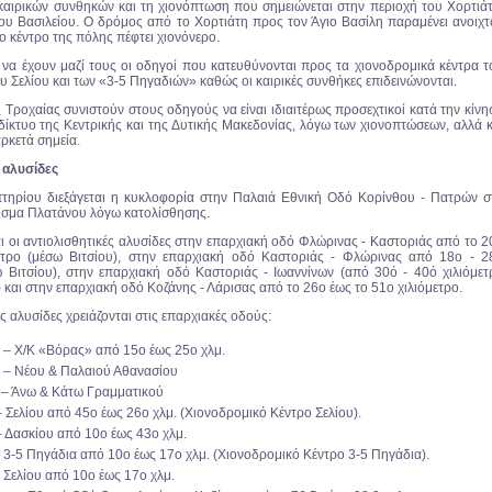
καιρικών συνθηκών και τη χιονόπτωση που σημειώνεται στην περιοχή του Χορτιάτ
ίου Βασιλείου. Ο δρόμος από το Χορτιάτη προς τον Άγιο Βασίλη παραμένει ανοιχτ
ο κέντρο της πόλης πέφτει χιονόνερο.
 να έχουν μαζί τους οι οδηγοί που κατευθύνονται προς τα χιονοδρομικά κέντρα τ
υ Σελίου και των «3-5 Πηγαδιών» καθώς οι καιρικές συνθήκες επιδεινώνονται.
 Τροχαίας συνιστούν στους οδηγούς να είναι ιδιαιτέρως προσεχτικοί κατά την κίνη
 δίκτυο της Κεντρικής και της Δυτικής Μακεδονίας, λόγω των χιονοπτώσεων, αλλά κ
ρκετά σημεία.
 αλυσίδες
ηρίου διεξάγεται η κυκλοφορία στην Παλαιά Εθνική Οδό Κορίνθου - Πατρών σ
ισμα Πλατάνου λόγω κατολίσθησης.
αι οι αντιολισθητικές αλυσίδες στην επαρχιακή οδό Φλώρινας - Καστοριάς από το 2
ετρο (μέσω Βιτσίου), στην επαρχιακή οδό Καστοριάς - Φλώρινας από 18ο - 2
ω Βιτσίου), στην επαρχιακή οδό Καστοριάς - Ιωαννίνων (από 30ό - 40ό χιλιόμετ
 και στην επαρχιακή οδό Κοζάνης - Λάρισας από το 26ο έως το 51ο χιλιόμετρο.
 αλυσίδες χρειάζονται στις επαρχιακές οδούς:
 – Χ/Κ «Βόρας» από 15ο έως 25ο χλμ.
 – Νέου & Παλαιού Αθανασίου
– Άνω & Κάτω Γραμματικού
– Σελίου από 45ο έως 26ο χλμ. (Χιονοδρομικό Κέντρο Σελίου).
– Δασκίου από 10ο έως 43ο χλμ.
 3-5 Πηγάδια από 10ο έως 17ο χλμ. (Χιονοδρομικό Κέντρο 3-5 Πηγάδια).
 Σελίου από 10ο έως 17ο χλμ.