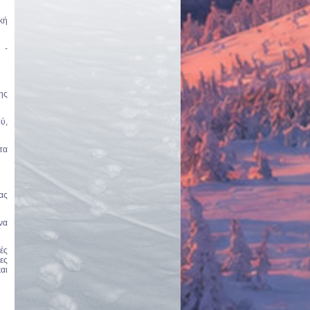
κή
 -
ης
ύ,
τα
ας
να
ές
ες
αι