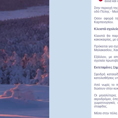
αλλά και
Στην περιοχή της
οδό Πύλης - Μεσ
Οσον αφορά τη
Καρπενησίου.
Κλειστά σχολεία
Κλειστά θα παρ
κακοκαιρίας, με
Πρόκειται για σχ
Μαλακασίου, Χασ
Εξάλλου, με απ
σχολεία πρωτοβά
Εκτεταμένες ζημ
Σφοδρή καταιγί
κατολισθήσεις υπ
Από νωρίς το π
δώσουν στην κυκ
Οι μεγαλύτερες
αεροδρόμιο, όπο
χωματουργικές 
σταφίδες.
Μέσα στην πόλη 