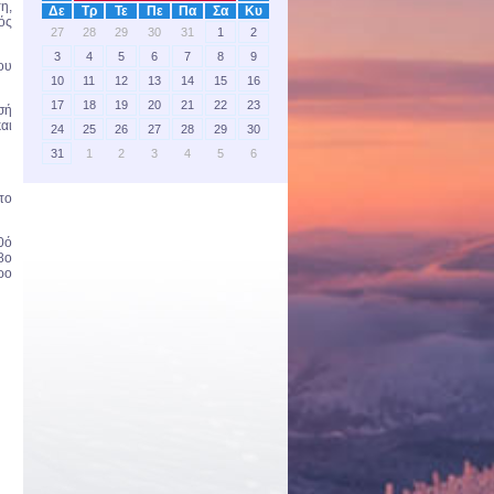
η,
Δε
Τρ
Τε
Πε
Πα
Σα
Κυ
ός
27
28
29
30
31
1
2
3
4
5
6
7
8
9
ου
10
11
12
13
14
15
16
17
18
19
20
21
22
23
σή
αι
24
25
26
27
28
29
30
31
1
2
3
4
5
6
το
0ό
8ο
ρο