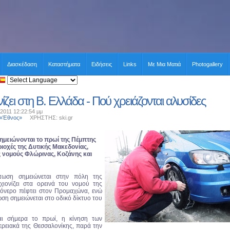
Διασκέδαση
Καταστήματα
Ειδήσεις
Links
Με Μια Ματιά
Photogallery
νίζει στη Β. Ελλάδα - Πού χρειάζονται αλυσίδες
2011 12:22:54 μμ
 «Έθνος»
ΧΡΗΣΤΗΣ: ski.gr
ημειώνονται το πρωί της Πέμπτης
ιοχές της Δυτικής Μακεδονίας,
ς νομούς Φλώρινας, Κοζάνης και
τωση σημειώνεται στην πόλη της
χιονίζει στα ορεινά του νομού της
νόνερο πέφτει στον Προμαχώνα, ενώ
ση σημειώνεται στο οδικό δίκτυο του
αι σήμερα το πρωί, η κίνηση των
ρειακά της Θεσσαλονίκης, παρά την