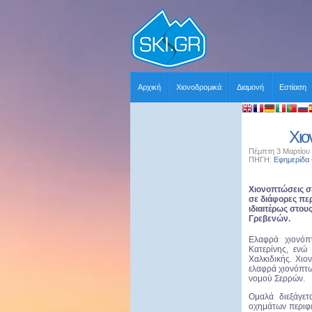
Αρχική
Χιονοδρομικά
Διαμονή
Εστίαση
Χιο
Πέμπτη 3 Μαρτίου 
ΠΗΓΗ:
Εφημερίδα
Χιονοπτώσεις σ
σε διάφορες περ
ιδιαιτέρως στου
Γρεβενών.
Ελαφρά χιονόπ
Κατερίνης, ενώ 
Χαλκιδικής. Χιο
ελαφρά χιονόπτω
νομού Σερρών.
Ομαλά διεξάγετ
οχημάτων περιφε