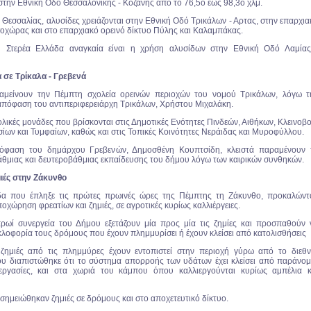
 στην Εθνική Οδό Θεσσαλονίκης - Κοζάνης από το 76,5ο έως 98,3ο χλμ.
 Θεσσαλίας, αλυσίδες χρειάζονται στην Εθνική Οδό Τρικάλων - Αρτας, στην επαρχια
οχώρας και στο επαρχιακό ορεινό δίκτυο Πύλης και Καλαμπάκας.
 Στερέα Ελλάδα αναγκαία είναι η χρήση αλυσίδων στην Εθνική Οδό Λαμίας
 σε Τρίκαλα - Γρεβενά
αμείνουν την Πέμπτη σχολεία ορεινών περιοχών του νομού Τρικάλων, λόγω τ
 απόφαση του αντιπεριφερειάρχη Τρικάλων, Χρήστου Μιχαλάκη.
ολικές μονάδες που βρίσκονται στις Δημοτικές Ενότητες Πινδεών, Αιθήκων, Κλεινοβο
ίων και Τυμφαίων, καθώς και στις Τοπικές Κοινότητες Νεράιδας και Μυροφύλλου.
όφαση του δημάρχου Γρεβενών, Δημοσθένη Κουπτσίδη, κλειστά παραμένουν 
θμιας και δευτεροβάθμιας εκπαίδευσης του δήμου λόγω των καιρικών συνθηκών.
ιές στην Ζάκυνθο
δα που έπληξε τις πρώτες πρωινές ώρες της Πέμπτης τη Ζάκυνθο, προκαλώντ
οχώρηση φρεατίων και ζημιές, σε αγροτικές κυρίως καλλιέργειες.
ρωί συνεργεία του Δήμου εξετάζουν μία προς μία τις ζημίες και προσπαθούν 
λοφορία τους δρόμους που έχουν πλημμυρίσει ή έχουν κλείσει από κατολισθήσεις
 ζημιές από τις πλημμύρες έχουν εντοπιστεί στην περιοχή γύρω από το διεθν
υ διαπιστώθηκε ότι το σύστημα απορροής των υδάτων έχει κλείσει από παράνομ
εργασίες, και στα χωριά του κάμπου όπου καλλιεργούνται κυρίως αμπέλια κ
σημειώθηκαν ζημιές σε δρόμους και στο αποχετευτικό δίκτυο.