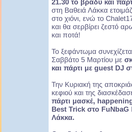
21.30 το βράδυ και πάρ
στη Βαθειά Λάκκα ετοιμάζ
στο χιόνι, ενώ το Chalet1
και θα σερβίρει ζεστό αρ
και ποτά!
Το ξεφάντωμα συνεχίζετα
Σαββάτο 5 Μαρτίου με
σκ
και πάρτι με guest DJ σ
Την Κυριακή της αποκριά
κεφιού και της διασκέδασ
πάρτι μασκέ, happening
Best Trick στο FuNbaG 
Λάκκα.