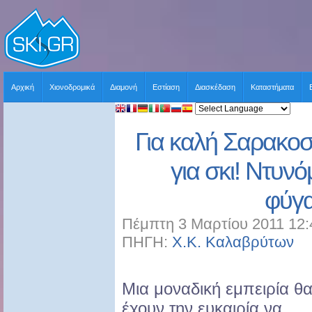
Αρχική
Χιονοδρομικά
Διαμονή
Εστίαση
Διασκέδαση
Καταστήματα
Για καλή Σαρακο
για σκι! Ντυνό
φύγ
Πέμπτη 3 Μαρτίου 2011 12:
ΠΗΓΗ:
Χ.Κ. Καλαβρύτων
Χ
Μια μοναδική εμπειρία θ
έχουν την ευκαιρία να