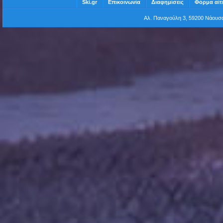
Ski.gr
Επικοινωνία
Διαφημίσεις
Φόρμα αίτ
Αλ. Παναγούλη 3, 59200 Νάου