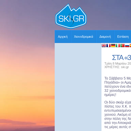
Αρχική
Χιονοδρομικά
Διαμονή
Εστίαση
ΣΤΑ «3
Τρίτη 8 Μαρτίου 20
ΧΡΗΣΤΗΣ: ski.gr
Το Σάββατο 5 Μα
Πηγάδια» οι Αμε
πετύχουν ένα ιδι
32 χιονοδρομικά
ημέρες!
Οι δύο σκιέρ είχ
πίστες του Χ.Κ. 
εντυπωσιασμένοι
χιονιού. Ακόμη ε
στην πόλη της Ν
από την Αποκρι
τις μέρες αυτές 