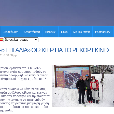
Διασκέδαση
Καταστήματα
Ειδήσεις
Links
Με Μια Ματιά
Photogallery
-5 ΠΗΓΑΔΙΑ» ΟΙ ΣΚΙΕΡ ΓΙΑ ΤΟ ΡΕΚΟΡ ΓΚΙΝΕΣ
11 6:08:50 μμ
ρτίου έφτασαν στο Χ.Κ. «3-5
ρικανοί σκιέρ που προσπαθούν να
ότυπο ρεκόρ, δηλ. να κάνουν σκι σε
 κέντρα από 30 χώρες , μέσα σε 15
αν την ευκαιρία να κάνουν σκι στις
παρέα με άλλους φίλους και έμειναν
 από την ποσότητα και την ποιότητα
ίχαν την ευκαιρία να περιηγηθούν
άουσας παίρνοντας μια μικρή γεύση
άτικη ατμόσφαιρα που επικρατούσε
στην πόλη.