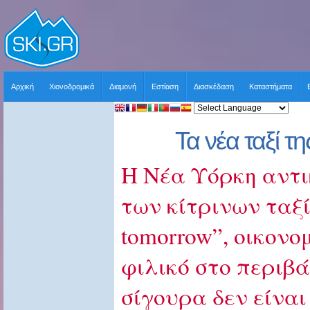
Αρχική
Χιονοδρομικά
Διαμονή
Εστίαση
Διασκέδαση
Καταστήματα
Τα νέα ταξί τ
Η Νέα Υόρκη αντι
των κίτρινων ταξί 
tomorrow”, οικονο
φιλικό στο περιβ
σίγουρα δεν είναι