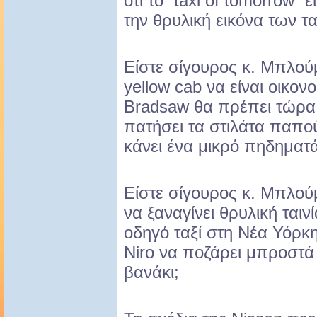
ότι το “taxi of tomorrow” 
την θρυλική εικόνα των τ
Είστε σίγουρος κ. Μπλού
yellow cab να είναι οικον
Bradsaw θα πρέπει τώρα α
πατήσει τα στιλάτα παπού
κάνει ένα μικρό πηδηματάκ
Είστε σίγουρος κ. Μπλού
να ξαναγίνει θρυλική ται
οδηγό ταξί στη Νέα Υόρκ
Niro να ποζάρει μπροστά 
βανάκι;