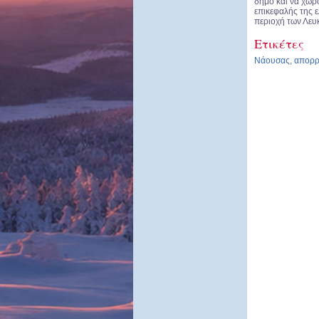
δήμο και να χωρ
επικεφαλής της 
περιοχή των Λευ
Ετικέτες
Νάουσας
,
απορρ