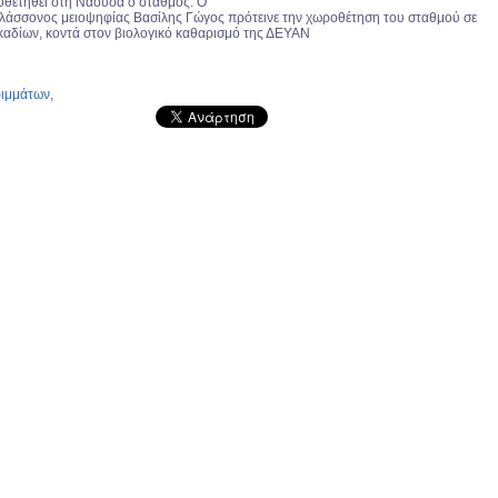
οθετηθεί στη Νάουσα ο σταθμός. Ο
ελάσσονος μειοψηφίας Βασίλης Γώγος πρότεινε την χωροθέτηση του σταθμού σε
καδίων, κοντά στον βιολογικό καθαρισμό της ΔΕΥΑΝ
ιμμάτων
,