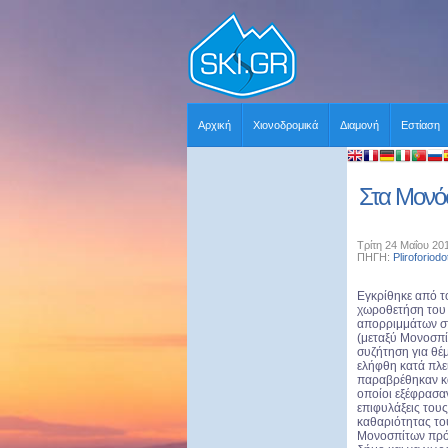
Αρχική
Χιονοδρομικά
Διαμονή
Εστίαση
Στα Μονό
Τρίτη 24 Μαΐου 20
ΠΗΓΗ:
Pliroforiodo
Εγκρίθηκε από τ
χωροθετήση του
απορριμμάτων στ
(μεταξύ Μονοσπί
συζήτηση για θέ
ελήφθη κατά πλε
παραβρέθηκαν κα
οποίοι εξέφρασαν
επιφυλάξεις τους
καθαριότητας το
Μονοσπίτων πρότ