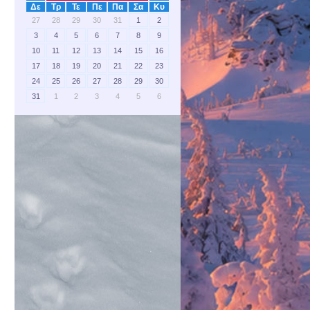
Δε
Τρ
Τε
Πε
Πα
Σα
Κυ
27
28
29
30
31
1
2
3
4
5
6
7
8
9
10
11
12
13
14
15
16
17
18
19
20
21
22
23
24
25
26
27
28
29
30
31
1
2
3
4
5
6