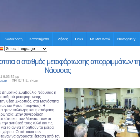
Διασκέδαση
Καταστήματα
Ειδήσεις
Links
Με Μια Ματιά
Photogallery
σπιτα ο σταθμός μεταφόρτωσης απορριμμάτων τη
Νάουσας
11 9:03:52 μμ
tis.gr
ΧΡΗΣΤΗΣ: ski.gr
ο Δημοτικό Συμβούλιο Νάουσας η
 σταθμού μεταφόρτωσης
ην θέση Σκορπιός, στα Μονόσπιτα
των και Αγίου Γεωργίου). Η
μα ήταν πολύωρη και η απόφαση
ιοψηφία. Στην συνεδρίαση
ι κάτοικοι των Μονοσπίτων οι
 την αντίθεσή τους αλλά και τις
 για το αν θα τηρηθούν τα μέτρα
υ χώρου. Οι κάτοικοι των
ειναν να αγοραστεί έκταση από τον