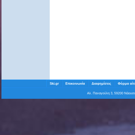
Ski.gr
Επικοινωνία
Διαφημίσεις
Φόρμα αίτ
Αλ. Παναγούλη 3, 59200 Νάου