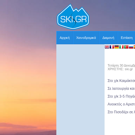
Αρχική
Χιονοδρομικά
Διαμονή
Εστίαση
Τετάρτη 30 Δεκεμβ
ΧΡΗΣΤΗΣ: ski.gr
Στο χ/κ Καιμάκτσ
Σε λειτουργία κ
Στο χ/κ 3-5 Πηγά
Ανοικτός ο Αριστ
Στο Πισοδέρι σε 