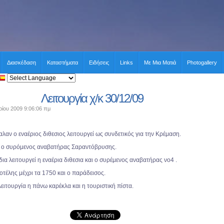
Διασκέδαση
Καταστήματα
Ειδήσεις
Links
Με Μια Ματιά
Photogallery
Λειτουργία χ/κ 30/12/09
ρίου 2009 9:06:06 πμ
αλαν ο εναέριος διθεσιος λειτουργεί ως συνδετικός για την Κρέμαση.
αι ο συρόμενος αναβατήρας Σαραντόβρυσης.
δια λειτουργεί η εναέρια διθεσια και ο συρέμενος αναβατήρας νο4 .
οτέλης μέχρι τα 1750 και ο παράδεισος.
λειτουργία η πάνω καρέκλα και η τουριστική πίστα.