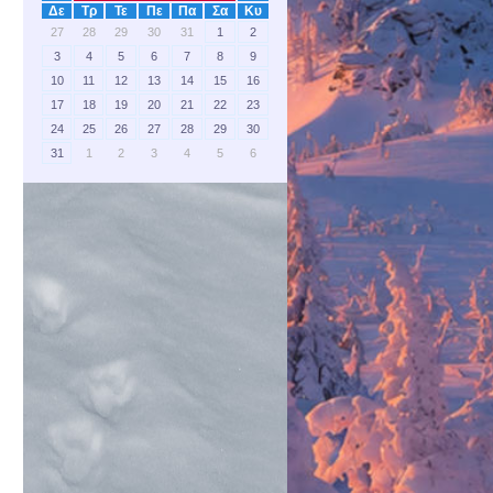
Δε
Τρ
Τε
Πε
Πα
Σα
Κυ
27
28
29
30
31
1
2
3
4
5
6
7
8
9
10
11
12
13
14
15
16
17
18
19
20
21
22
23
24
25
26
27
28
29
30
31
1
2
3
4
5
6