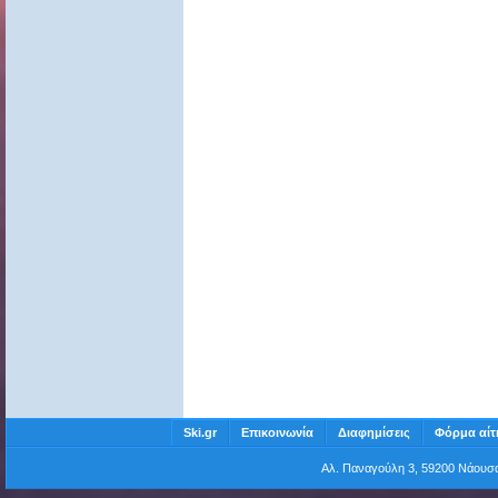
Ski.gr
Επικοινωνία
Διαφημίσεις
Φόρμα αίτ
Αλ. Παναγούλη 3, 59200 Νάου