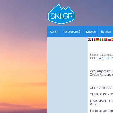
Αρχική
Χιονοδρομικά
Διαμονή
Εστίαση
Πέμπτη 31 Δεκεμβρ
ΠΗΓΗ:
Χ.Κ. 3-5 Π
Αναβατήρες και 
Σχόλια λειτουργί
ΧΡΟΝΙΑ ΠΟΛΛΑ
ΥΓΕΙΑ, ΟΙΚΟΝ
ΕΥΧΟΜΑΣΤΕ ΟΤΙ
ΦΕΥΓΕΙ
Για το χιονοδρομ