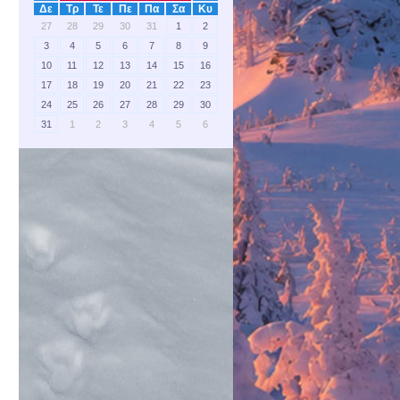
Δε
Τρ
Τε
Πε
Πα
Σα
Κυ
27
28
29
30
31
1
2
3
4
5
6
7
8
9
10
11
12
13
14
15
16
17
18
19
20
21
22
23
24
25
26
27
28
29
30
31
1
2
3
4
5
6