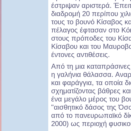
έστριψαν αριστερά. Έπει
διαδρομή 20 περίπου χιλ
τους το βουνό Κίσαβος κα
πέλαγος έφτασαν στο Κόκ
στους πρόποδες του Κίσα
Κίσαβου και του Μαυροβο
έντονες αντιθέσεις.
Από τη μια καταπράσινες
η γαλήνια θάλασσα. Αναρ
και φαράγγια, τα οποία δ
σχηματίζοντας βάθρες κα
ένα μεγάλο μέρος του βου
"αισθητικό δάσος της Όσ
από το πανευρωπαϊκό δίκ
2000) ως περιοχή φυσικο