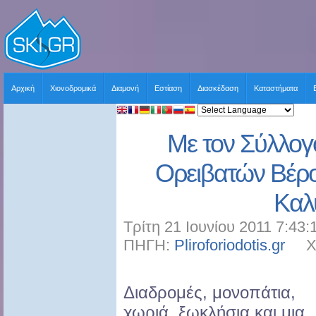
Αρχική
Χιονοδρομικά
Διαμονή
Εστίαση
Διασκέδαση
Καταστήματα
Με τον Σύλλο
Ορειβατών Βέρο
Κα
Τρίτη 21 Ιουνίου 2011 7:43:
ΠΗΓΗ:
Pliroforiodotis.gr
ΧΡΗ
Διαδρομές, μονοπάτια,
χωριά, ξωκλήσια και μια