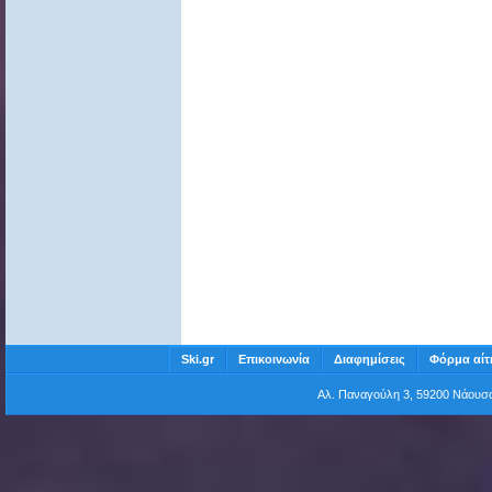
Ski.gr
Επικοινωνία
Διαφημίσεις
Φόρμα αίτ
Αλ. Παναγούλη 3, 59200 Νάου