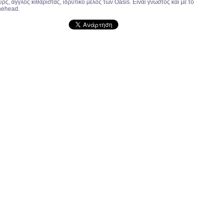
ς, άγγλος κιθαρίστας, ιδρυτικό μέλος των Oasis. Είναι γνωστός και με το
nehead.