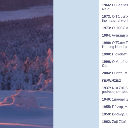
1966:
Οι Beatles
Rain
.
1973:
Ο Τζορτζ Χ
the material worl
1973:
Οι 10CC αν
1984:
Αντικείμε
1990:
Ο Έλτον Τζ
Healing Hands»
1990:
Η ακουστικ
1996:
Ο Μπράιαν 
Die
.
2004:
Ο Μπομπ Ντ
ΓΕΝΝΗΣΕΙΣ
1937:
Νίκι Σάλιβ
μπάντας του Μπά
1940:
Στιούαρτ 
1955:
Γιάννης Μ
1959:
Βασίλης Κ
1962:
Στιβ Σέλεϊ