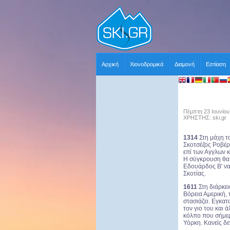
Αρχική
Χιονοδρομικά
Διαμονή
Εστίαση
Πέμπτη 23 Ιουνίου
ΧΡΗΣΤΗΣ: ski.gr
1314
Στη μάχη 
Σκοτσέζος Ροβέρ
επί των Αγγλων κ
Η σύγκρουση θα σ
Εδουάρδος Β' να
Σκοτίας.
1611
Στη διάρκε
Βόρεια Αμερική,
στασιάζει. Εγκατ
τον γιο του και
κόλπο που σήμερ
Υόρκη. Κανείς δε