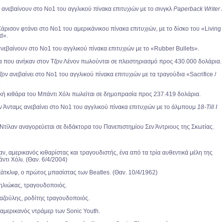
 ανεβαίνουν στο Νο1 του αγγλικού πίνακα επιτυχιών με το σινγκλ
Paperback Writer
άρισον φτάνει στο Νο1 του αμερικάνικου πίνακα επιτυχιών, με το δίσκο του «Living 
d».
εβαίνουν στο Νο1 του αγγλικού πίνακα επιτυχιών με το «Rubber Bullets».
να που ανήκαν στον
Τζον Λένον
πωλούνται σε πλειστηριασμό προς 430.000 δολάρια.
ον ανεβαίνει στο Νο1 του αγγλικού πίνακα επιτυχιών με τα τραγούδια «Sacrifice /
.
ή κιθάρα του Μπάντι Χόλι πωλείται σε δημοπρασία προς 237.419 δολάρια.
Άνταμς ανεβαίνει στο Νο1 του αγγλικού πίνακα επιτυχιών με το άλμπουμ
18-Till I
ίλαν αναγορεύεται σε διδάκτορα του Πανεπιστημίου Σεν Άντριους της Σκωτίας.
αν, αμερικανός κιθαρίστας και τραγουδιστής, ένα από τα τρία αυθεντικά μέλη της
ντι Χόλι.
(Θαν. 6/4/2004)
Σάτκλιφ, ο πρώτος μπασίστας των Beatles.
(Θαν. 10/4/1962)
ηλιώκας, τραγουδοποιός.
αζούλης, ροδίτης τραγουδοποιός.
, αμερικανός ντράμερ των Sonic Youth.