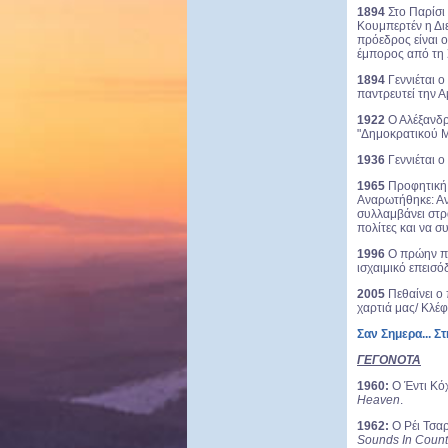
1894
Στο Παρίσι
Κουμπερτέν η Δ
πρόεδρος είναι ο
έμπορος από τη 
1894
Γεννιέται 
παντρευτεί την Α
1922
Ο Αλέξανδρ
"Δημοκρατικού Μ
1936
Γεννιέται 
1965
Προφητική 
Αναρωτήθηκε: Αν
συλλαμβάνει στρα
πολίτες και να σ
1996
Ο πρώην π
ισχαιμικό επεισό
2005
Πεθαίνει ο
χαρτιά μας/ Κλέφ
Σαν Σημερα... Σ
ΓΕΓΟΝΟΤΑ
1960:
Ο Έντι Κόχ
Heaven
.
1962:
Ο Ρέι Τσαρ
Sounds In Count