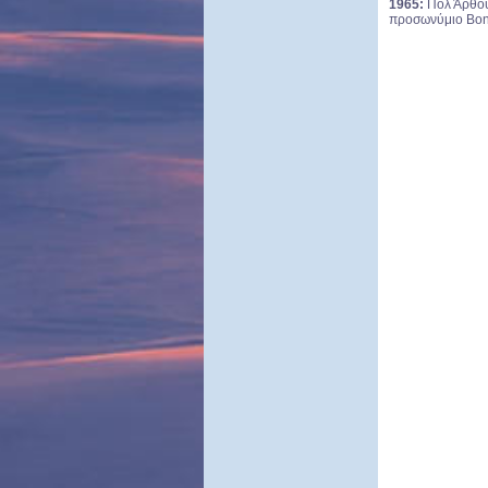
1965:
Πολ Άρθουρ
προσωνύμιο Bo