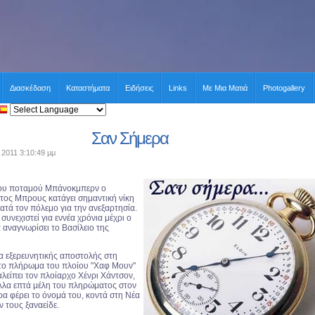
Διασκέδαση
Καταστήματα
Ειδήσεις
Links
Με Μια Ματιά
Photogallery
Σαν Σήμερα
 2011 3:10:49 μμ
του ποταμού Μπάνοκμπερν ο
τος Μπρους κατάγει σημαντική νίκη
ατά τον πόλεμο για την ανεξαρτησία.
υνεχιστεί για εννέα χρόνια μέχρι ο
 αναγνωρίσει το Βασίλειο της
ια εξερευνητικής αποστολής στη
 το πλήρωμα του πλοίου "Χαφ Μουν"
αλείπει τον πλοίαρχο Χένρι Χάντσον,
 άλλα επτά μέλη του πληρώματος στον
α φέρει το όνομά του, κοντά στη Νέα
ν τους ξαναείδε.