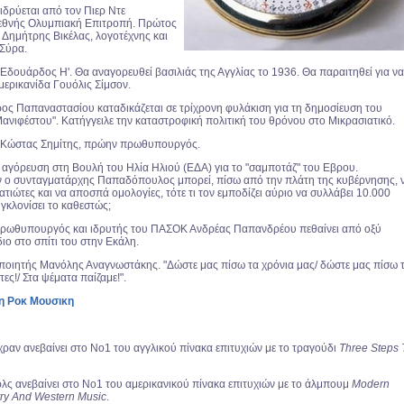
 ιδρύεται από τον Πιερ Ντε
ιεθνής Ολυμπιακή Επιτροπή. Πρώτος
 Δημήτρης Βικέλας, λογοτέχνης και
Σύρα.
ο Εδουάρδος Η'. Θα αναγορευθεί βασιλιάς της Αγγλίας το 1936. Θα παραιτηθεί για να
μερικανίδα Γουόλις Σίμσον.
ος Παπαναστασίου καταδικάζεται σε τρίχρονη φυλάκιση για τη δημοσίευση του
ανιφέστου". Κατήγγειλε την καταστροφική πολιτική του θρόνου στο Μικρασιατικό.
ο Κώστας Σημίτης, πρώην πρωθυπουργός.
αγόρευση στη Βουλή του Ηλία Ηλιού (ΕΔΑ) για το "σαμποτάζ" του Εβρου.
 ο συνταγματάρχης Παπαδόπουλος μπορεί, πίσω από την πλάτη της κυβέρνησης, 
τιώτες και να αποσπά ομολογίες, τότε τι τον εμποδίζει αύριο να συλλάβει 10.000
υγκλονίσει το καθεστώς;
ρωθυπουργός και ιδρυτής του ΠΑΣΟΚ Ανδρέας Παπανδρέου πεθαίνει από οξύ
διο στο σπίτι του στην Εκάλη.
 ποιητής Μανόλης Αναγνωστάκης. "Δώστε μας πίσω τα χρόνια μας/ δώστε μας πίσω 
τες!/ Στα ψέματα παίζαμε!".
τη Ροκ Μουσικη
ραν ανεβαίνει στο Νο1 του αγγλικού πίνακα επιτυχιών με το τραγούδι
Three Steps 
λς ανεβαίνει στο No1 του αμερικανικού πίνακα επιτυχιών με το άλμπουμ
Modern
ry And Western Music
.