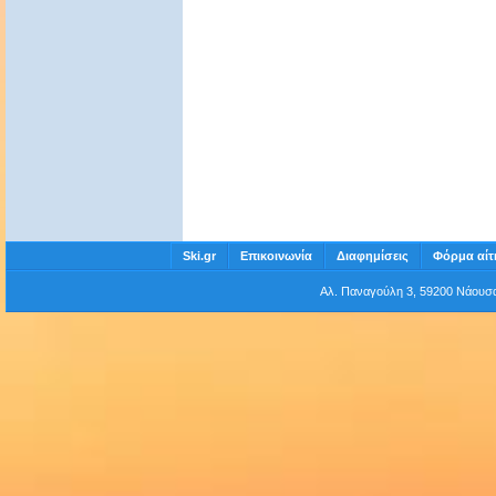
Ski.gr
Επικοινωνία
Διαφημίσεις
Φόρμα αίτ
Αλ. Παναγούλη 3, 59200 Νάου