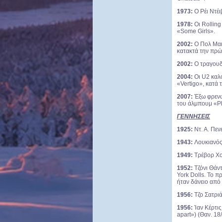
1973:
Ο Ρέι Ντέι
1978:
Οι Rolling
«Some Girls».
2002:
Ο Πολ Μακά
κατακτά την πρώτ
2002:
Ο τραγουδι
2004:
Οι U2 καλο
«Vertigo», κατά
2007:
Έξω φρενών
του άλμπουμ «Pl
ΓΕΝΝΗΣΕΙΣ
1925:
Ντ. Α. Πεν
1943:
Λουκιανός
1949:
Τρέβορ Χο
1952:
Τζόνι Θάν
York Dolls. Το π
ήταν δάνειο από
1956:
Τζο Σατριά
1956:
Ίαν Κέρτις
apart»)
(Θαν. 18