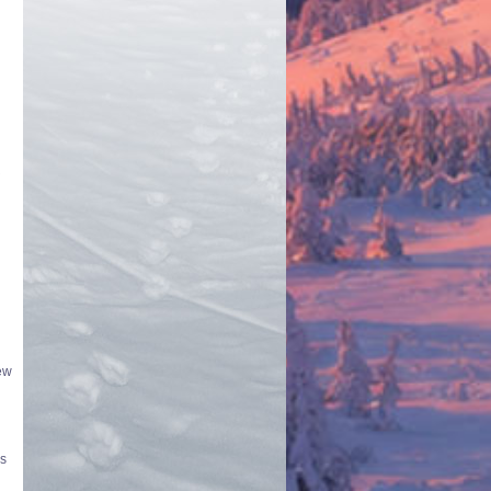
μ
ew
us