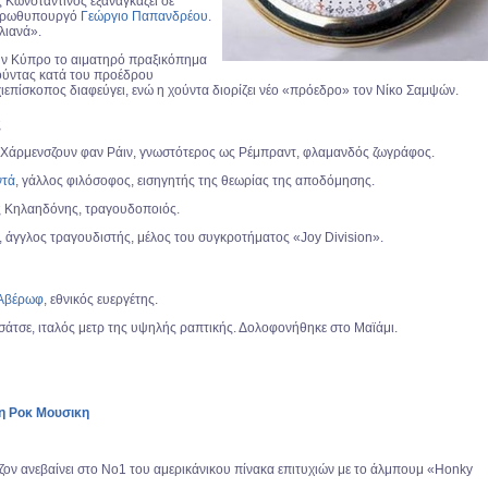
 Κωνσταντίνος εξαναγκάζει σε
 πρωθυπουργό
Γεώργιο Παπανδρέου
.
λιανά».
ν Κύπρο το αιματηρό πραξικόπημα
ούντας κατά του προέδρου
ιεπίσκοπος διαφεύγει, ενώ η χούντα διορίζει νέο «πρόεδρο» τον Νίκο Σαμψών.
ς
Χάρμενσζουν φαν Ράιν, γνωστότερος ως Ρέμπραντ, φλαμανδός ζωγράφος.
ντά
, γάλλος φιλόσοφος, εισηγητής της θεωρίας της αποδόμησης.
 Κηλαηδόνης, τραγουδοποιός.
, άγγλος τραγουδιστής, μέλος του συγκροτήματος «Joy Division».
 Αβέρωφ
, εθνικός ευεργέτης.
σάτσε, ιταλός μετρ της υψηλής ραπτικής. Δολοφονήθηκε στο Μαϊάμι.
τη Ροκ Μουσικη
ον ανεβαίνει στο Νο1 του αμερικάνικου πίνακα επιτυχιών με το άλμπουμ «Honky