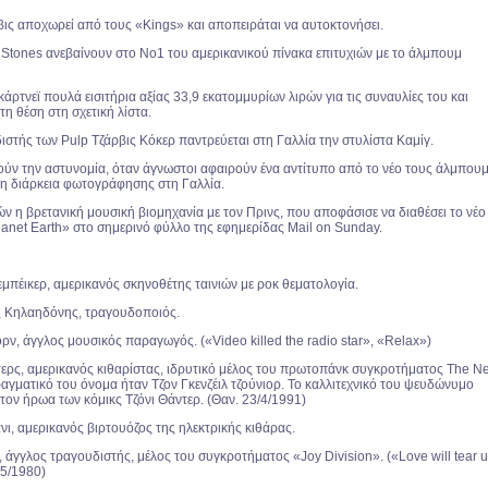
βις αποχωρεί από τους «Kings» και αποπειράται να αυτοκτονήσει.
 Stones ανεβαίνουν στο Νο1 του αμερικανικού πίνακα επιτυχιών με το άλμπουμ
ρτνεϊ πουλά εισιτήρια αξίας 33,9 εκατομμυρίων λιρών για τις συναυλίες του και
η θέση στη σχετική λίστα.
στής των Pulp Τζάρβις Κόκερ παντρεύεται στη Γαλλία την στυλίστα Καμίγ.
ύν την αστυνομία, όταν άγνωστοι αφαιρούν ένα αντίτυπο από το νέο τους άλμπου
 τη διάρκεια φωτογράφησης στη Γαλλία.
 η βρετανική μουσική βιομηχανία με τον Πρινς, που αποφάσισε να διαθέσει το νέο
anet Earth» στο σημερινό φύλλο της εφημερίδας Mail on Sunday.
εμπέικερ, αμερικανός σκηνοθέτης ταινιών με ροκ θεματολογία.
 Κηλαηδόνης, τραγουδοποιός.
ρν, άγγλος μουσικός παραγωγός. («Video killed the radio star», «Relax»)
τερς, αμερικανός κιθαρίστας, ιδρυτικό μέλος του πρωτοπάνκ συγκροτήματος The N
ραγματικό του όνομα ήταν Τζον Γκενζέιλ τζούνιορ. Το καλλιτεχνικό του ψευδώνυμο
 τον ήρωα των κόμικς Τζόνι Θάντερ.
(Θαν. 23/4/1991)
νι, αμερικανός βιρτουόζος της ηλεκτρικής κιθάρας.
, άγγλος τραγουδιστής, μέλος του συγκροτήματος «Joy Division». («Love will tear 
/5/1980)