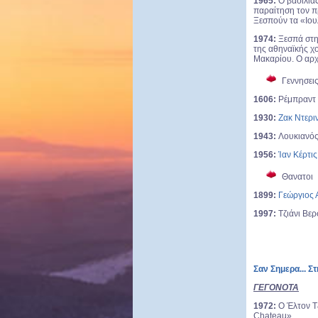
1965:
Ο βασιλιάς
παραίτηση τον
Ξεσπούν τα «Ιου
1974:
Ξεσπά στη
της αθηναϊκής χ
Μακαρίου. Ο αρχ
Γεννησει
1606:
Ρέμπραντ 
1930:
Ζακ Ντερι
1943:
Λουκιανός
1956:
Ίαν Κέρτις
Θανατοι
1899:
Γεώργιος
1997:
Τζιάνι Βερ
Σαν Σημερα... Σ
ΓΕΓΟΝΟΤΑ
1972:
Ο Έλτον Τζ
Chateau».