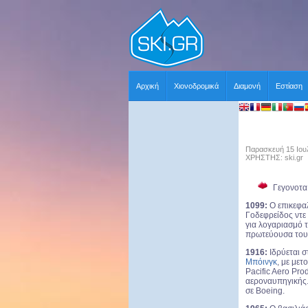
Αρχική
Χιονοδρομικά
Διαμονή
Εστίαση
Παρασκευή 15 Ιουλ
ΧΡΗΣΤΗΣ: ski.gr
Γεγονoτα
1099:
Ο επικεφα
Γοδεφρείδος ντε
για λογαριασμό 
πρωτεύουσα του 
1916:
Ιδρύεται 
Μπόινγκ
, με μετ
Pacific Aero Pro
αεροναυπηγικής.
σε Boeing.