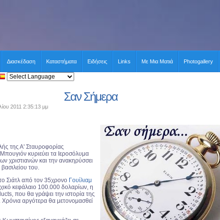
Διασκέδαση
Καταστήματα
Ειδήσεις
Links
Με Μια Ματιά
Photogallery
Σαν Σήμερα
ίου 2011 2:35:13 μμ
λής της Α' Σταυροφορίας
 Μπουγιόν κυριεύει τα Ιεροσόλυμα
των χριστιανών και την ανακηρύσσει
βασιλείου του.
στο Σιάτλ από τον 35χρονο
Γουίλιαμ
οχικό κεφάλαιο 100.000 δολαρίων, η
ducts, που θα γράψει την ιστορία της
 Χρόνια αργότερα θα μετονομασθεί