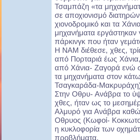
Τσαμπάζη «τα μηχανήμα
σε αποχιονισμό διατηρών
χιονοδρομικό και τα Χάνι
μηχανήματα εργάστηκαν γ
πάρκινγκ που ήταν γεμάτ
Η ΝΑΜ διέθεσε, χθες, τρ
από Πορταριά έως Χάνια,
από Χάνια- Ζαγορά ενώ 
τα μηχανήματα στον κάτω
Τσαγκαράδα-Μακρυράχη)
Στην Οθρυ- Ανάβρα το ύψ
χθες, ήταν ως το μεσημέρ
Αλμυρό για Ανάβρα καθώ
Οθρυος (Κωφοί- Κοκκωτοί
η κυκλοφορία των οχημάτ
προβλήματα.