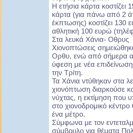
Η ετήσια κάρτα κοστίζει 
κάρτα (για πάνω από 2 ά
έκπτωσης) κοστίζει 130 ε
αθλητική 100 ευρώ (τηλέ
Στα λευκά Χάνια- Οθρυς
Χιονοπτώσεις σημειώθηκα
Ορθυ, ενώ από σήμερα α
ύφεση με νέα επιδείνωση
την Τρίτη.
Τα Χάνια ντύθηκαν στα λ
χιονόπτωση διαρκούσε κα
νύχτας, η εκτίμηση που υπ
στο χιονοδρομικό κέντρο 
ένα μέτρο.
Σύμφωνα με τον εντεταλ
σύμβουλο για θέματα Πολ