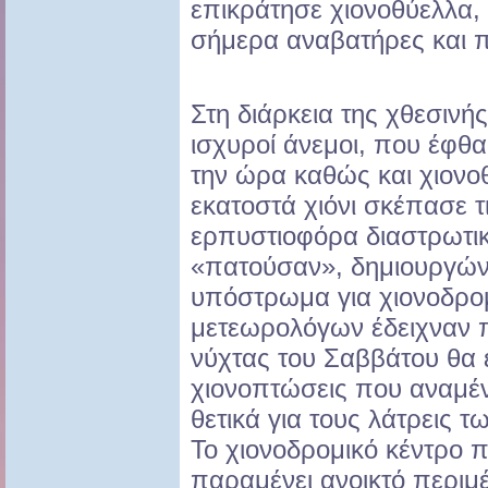
επικράτησε χιονοθύελλα, 
σήμερα αναβατήρες και π
Στη διάρκεια της χθεσιν
ισχυροί άνεμοι, που έφθα
την ώρα καθώς και χιον
εκατοστά χιόνι σκέπασε τ
ερπυστιοφόρα διαστρωτι
«πατούσαν», δημιουργών
υπόστρωμα για χιονοδρομ
μετεωρολόγων έδειχναν π
νύχτας του Σαββάτου θα
χιονοπτώσεις που αναμέν
θετικά για τους λάτρεις 
Το χιονοδρομικό κέντρο π
παραμένει ανοικτό περιμ