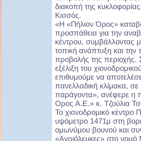
διακοπή της κυκλοφορίας
Κισσός.
«Η «Πήλιον Όρος» καταβά
προσπάθεια για την αναβ
κέντρου, συμβάλλοντας μ
τοπική ανάπτυξη και την 
προβολής της περιοχής. 
εξέλιξη του χιονοδρομικο
επιθυμούμε να αποτελέσε
πανελλαδική κλίμακα, σε
παράγοντα», ανέφερε η 
Ορος Α.Ε.» κ. Τζούλια Τσ
Το χιονοδρομικό κέντρο Π
υψόμετρο 1471μ στη βορ
ομωνύμου βουνού και συ
«Αγριόλευκες» στο νομό 