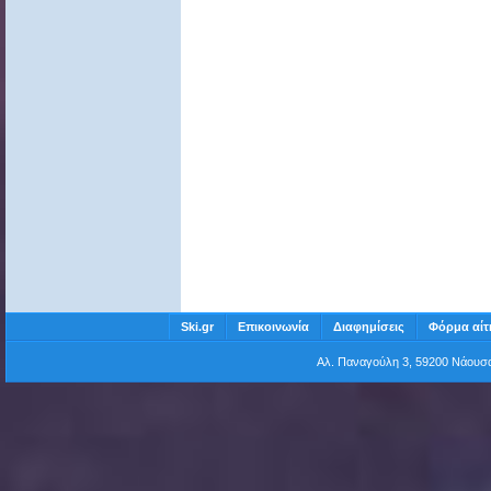
Ski.gr
Επικοινωνία
Διαφημίσεις
Φόρμα αίτ
Αλ. Παναγούλη 3, 59200 Νάου