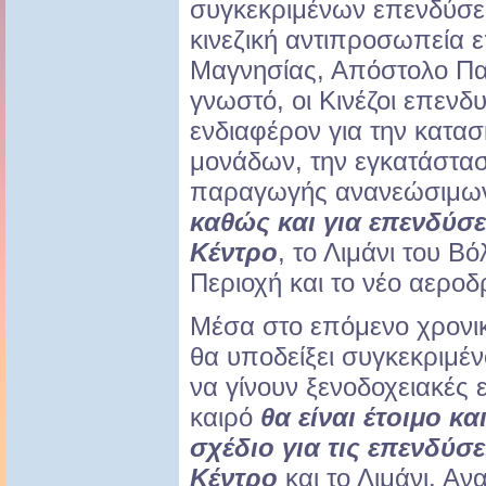
συγκεκριμένων επενδύσ
κινεζική αντιπροσωπεία 
Μαγνησίας, Απόστολο Πα
γνωστό, οι Κινέζοι επενδυ
ενδιαφέρον για την κατα
μονάδων, την εγκατάστα
παραγωγής ανανεώσιμων
καθώς και για επενδύσε
Κέντρο
, το Λιμάνι του Β
Περιοχή και το νέο αεροδ
Μέσα στο επόμενο χρονι
θα υποδείξει συγκεκριμέ
να γίνουν ξενοδοχειακές 
καιρό
θα είναι έτοιμο κα
σχέδιο για τις επενδύσ
Κέντρο
και το Λιμάνι. Α