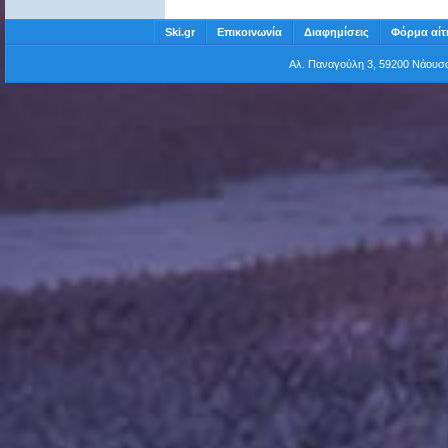
Ski.gr
Επικοινωνία
Διαφημίσεις
Φόρμα αίτ
Αλ. Παναγούλη 3, 59200 Νάου