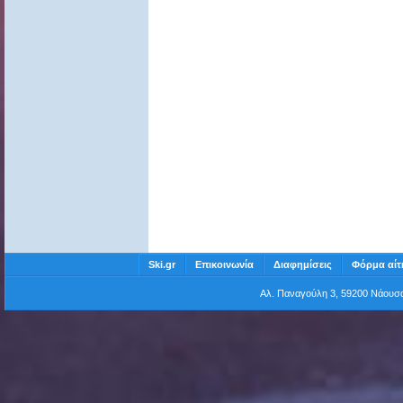
Ski.gr
Επικοινωνία
Διαφημίσεις
Φόρμα αίτ
Αλ. Παναγούλη 3, 59200 Νάου