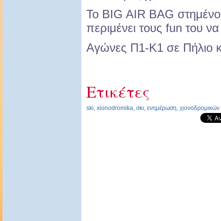
Το BIG AIR BAG στημένο
περιμένει τους fun του ν
Αγώνες Π1-Κ1 σε Πήλιο κα
Ετικέτες
ski
,
xionodromika
,
σκι
,
ενημέρωση
,
χιονοδρομικών