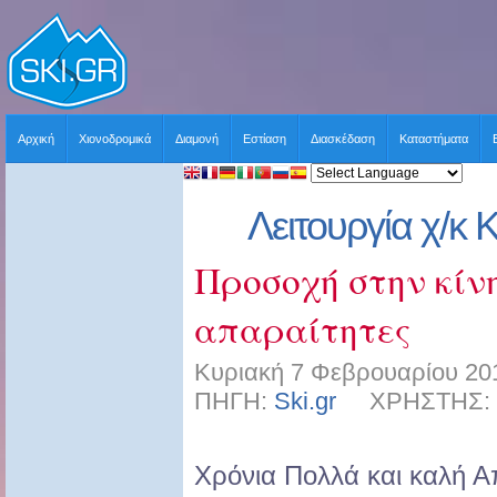
Αρχική
Χιονοδρομικά
Διαμονή
Εστίαση
Διασκέδαση
Καταστήματα
Λειτουργία χ/κ 
Προσοχή στην κίνη
απαραίτητες
Κυριακή 7 Φεβρουαρίου 201
ΠΗΓΗ:
Ski.gr
ΧΡΗΣΤΗΣ: sk
Χρόνια Πολλά και καλή Α