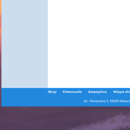
Ski.gr
Επικοινωνία
Διαφημίσεις
Φόρμα αίτ
Αλ. Παναγούλη 3, 59200 Νάου