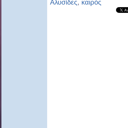
Αλυσίδες
,
καιρός