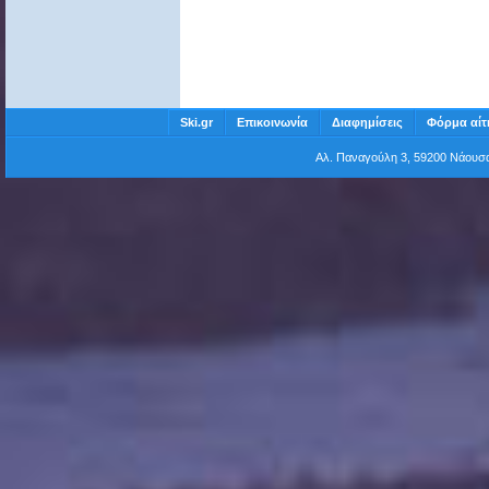
Ski.gr
Επικοινωνία
Διαφημίσεις
Φόρμα αίτ
Αλ. Παναγούλη 3, 59200 Νάου