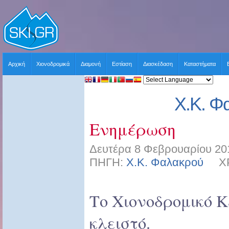
Αρχική
Χιονοδρομικά
Διαμονή
Εστίαση
Διασκέδαση
Καταστήματα
Χ.Κ. Φ
Ενημέρωση
Δευτέρα 8 Φεβρουαρίου 20
ΠΗΓΗ:
Χ.Κ. Φαλακρού
ΧΡΗ
Το Χιονοδρομικό Κ
κλειστό.