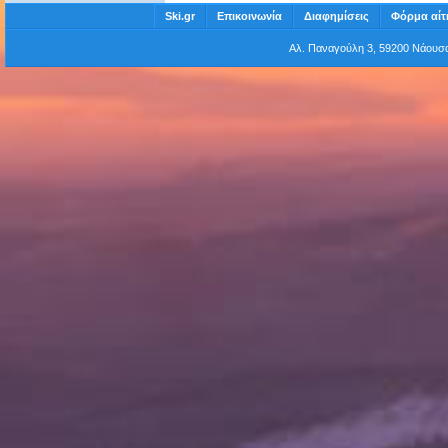
Ski.gr
Επικοινωνία
Διαφημίσεις
Φόρμα αίτ
Αλ. Παναγούλη 3, 59200 Νάου