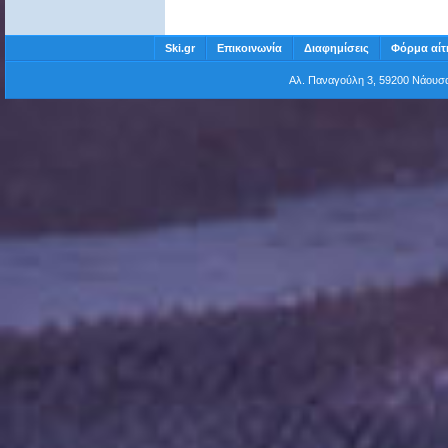
Ski.gr
Επικοινωνία
Διαφημίσεις
Φόρμα αίτ
Αλ. Παναγούλη 3, 59200 Νάου