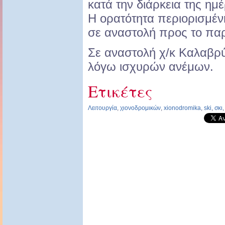
κατά την διάρκεια της ημέ
Η ορατότητα περιορισμέν
σε αναστολή προς το πα
Σε αναστολή χ/κ Καλαβρ
λόγω ισχυρών ανέμων.
Ετικέτες
Λειτουργία
,
χιονοδρομικών
,
xionodromika
,
ski
,
σκι