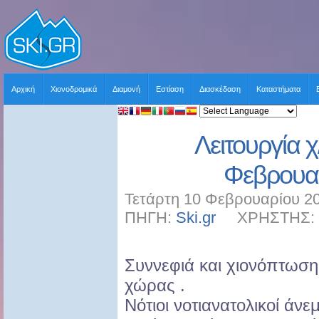
Αρχική
Χιονοδρομικά
Διαμονή
Εστίαση
Διασκέδαση
Καταστήματα
Λειτουργία χ
Φεβρουα
Τετάρτη 10 Φεβρουαρίου 20
ΠΗΓΗ:
Ski.gr
ΧΡΗΣΤΗΣ: sk
Συννεφιά και χιονόπτωση
χώρας .
Νότιοι νοτιανατολικοί άν