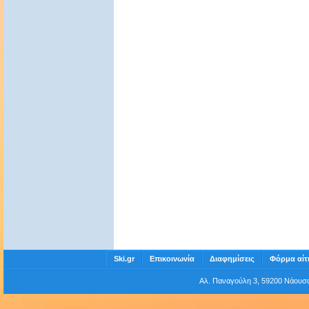
Ski.gr
Επικοινωνία
Διαφημίσεις
Φόρμα αίτ
Αλ. Παναγούλη 3, 59200 Νάου