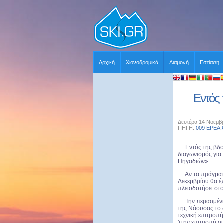
Αρχική
Χιονοδρομικά
Διαμονή
Εστίαση
Eντός 
Δευτέρα 14 Νοεμβρ
ΠΗΓΗ:
009 EPEA
Εντός της βδομά
διαγωνισμός για
Πηγαδιών».
Αν τα πράγματα 
Δεκεμβρίου θα έχ
πλειοδοτήσει στ
Την περασμένη 
της Νάουσας το δ
τεχνική επιτροπή
Στην επιτροπή σ