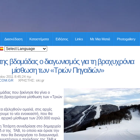
Διασκέδαση
Καταστήματα
Ειδήσεις
Links
Με Μια Ματιά
Photogallery
της βδομάδας ο διαγωνισμός για τη βραχυχρόνια
μίσθωση των «Τριών Πηγαδιών»
ίου 2011 8:45:24 πμ
.COM.GR
ΧΡΗΣΤΗΣ: ski.gr
δας που ξεκίνησε θα γίνει ο
 τη βραχυχρόνια μίσθωση των «Τριών
εξελιχθούν ομαλά, στις αρχές
ουμε το νέο ενοικιαστή, που θα
ο αρχικό μίσθωμα των 200.000 ευρώ.
Τετάρτη συνεδρίασε στο δημαρχείο
.σ της ΤΑΒ, το οποίο και όρισε την
 που θα διενεργήσει το διαγωνισμό.
υμμετέχουν ο πρόεδρος της ΤΑΒ κ.