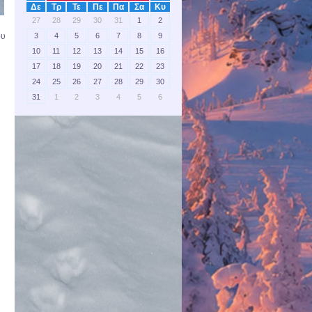
Δε
Τρ
Τε
Πε
Πα
Σα
Κυ
27
28
29
30
31
1
2
3
4
5
6
7
8
9
ου
10
11
12
13
14
15
16
17
18
19
20
21
22
23
24
25
26
27
28
29
30
31
1
2
3
4
5
6