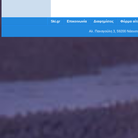
Ski.gr
Επικοινωνία
Διαφημίσεις
Φόρμα αίτ
Αλ. Παναγούλη 3, 59200 Νάου