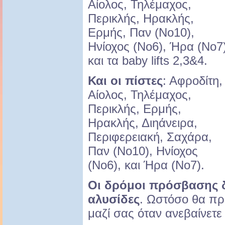
Αίολος, Τηλέμαχος,
Περικλής, Ηρακλής,
Ερμής, Παν (Νο10),
Ηνίοχος (Νο6), Ήρα (Νο7
και τα baby lifts 2,3&4.
Και οι πίστες
: Αφροδίτη,
Αίολος, Τηλέμαχος,
Περικλής, Ερμής,
Ηρακλής, Διηάνειρα,
Περιφερειακή, Σαχάρα,
Παν (Νο10), Ηνίοχος
(Νο6), και Ήρα (Νο7).
Οι δρόμοι πρόσβασης δ
αλυσίδες
. Ωστόσο θα πρέ
μαζί σας όταν ανεβαίνετε