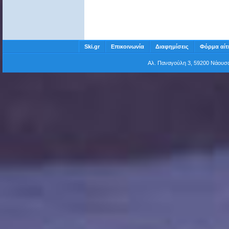
Ski.gr
Επικοινωνία
Διαφημίσεις
Φόρμα αίτ
Αλ. Παναγούλη 3, 59200 Νάου