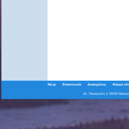
Ski.gr
Επικοινωνία
Διαφημίσεις
Φόρμα αίτ
Αλ. Παναγούλη 3, 59200 Νάου