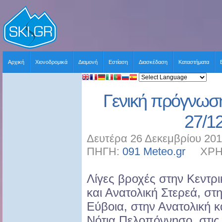
Αρχική
Χιονοδρομικά
Διαμονή
Εστίαση
Διασκέδαση
Καταστήματα
Γενική πρόγνωση
27/1
Δευτέρα 26 Δεκεμβρίου 201
ΠΗΓΗ:
091 Meteo.gr
ΧΡΗΣΤ
Λίγες βροχές στην Κεντρι
και Ανατολική Στερεά, στ
Εύβοια, στην Ανατολική κ
Νότια Πελοπόννησο, στις