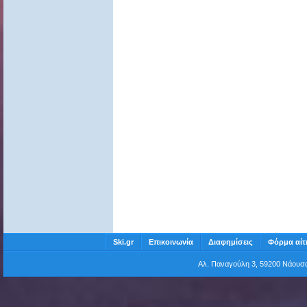
Ski.gr
Επικοινωνία
Διαφημίσεις
Φόρμα αίτ
Αλ. Παναγούλη 3, 59200 Νάου