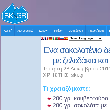
Αρχική
Χιονοδρομικά
Διαμονή
Εστίαση
Διασκέδαση
Καταστήματα
Ενα σοκολατένιο δέ
με ζελεδάκια και
Τετάρτη 28 Δεκεμβρίου 201
ΧΡΗΣΤΗΣ: ski.gr
Τι χρειαζόμαστε:
200
γρ. κουβερτούρα
200
γρ. σοκολάτα με