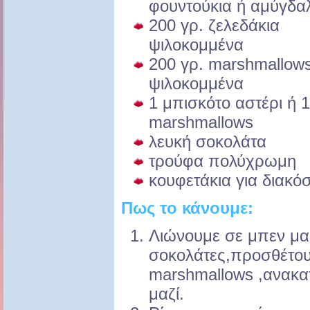
φουντούκια ή αμύγδα
200
γρ. ζελεδάκια
ψιλοκομμένα
200
γρ. marshmallow
ψιλοκομμένα
1
μπισκότο αστέρι ή 1
marshmallows
λευκή
σοκολάτα
τρούφα
πολύχρωμη
κουφετάκια
για διακό
Πως το κάνουμε:
Λιώνουμε σε μπεν μαρ
σοκολάτες,προσθέτουμ
marshmallows ,ανακα
μαζί.