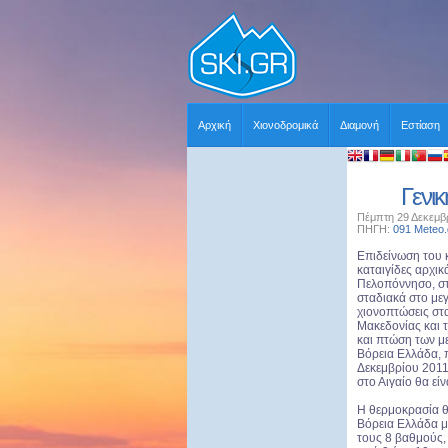
Αρχική
Χιονοδρομικά
Διαμονή
Εστίαση
Γενι
Πέμπτη 29 Δεκεμβρ
ΠΗΓΗ:
091 Meteo.
Επιδείνωση του κ
καταιγίδες αρχικ
Πελοπόννησο, στ
σταδιακά στο με
χιονοπτώσεις στα
Μακεδονίας και 
και πτώση των μ
Βόρεια Ελλάδα, 
Δεκεμβρίου 2011
στο Αιγαίο θα είν
Η θερμοκρασία θ
Βόρεια Ελλάδα μ
τους 8 βαθμούς,