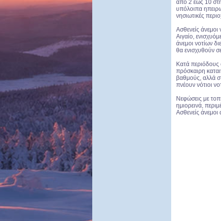
από 2 έως 10 στ
υπόλοιπα ηπειρω
νησιωτικές περιο
Ασθενείς άνεμοι
Αιγαίο, ενισχυόμ
άνεμοι νοτίων δ
θα ενισχυθούν σε
Κατά περιόδους α
πρόσκαιρη καται
βαθμούς, αλλά στ
πνέουν νότιοι νο
Νεφώσεις με τοπι
ημιορεινά, περι
Ασθενείς άνεμοι