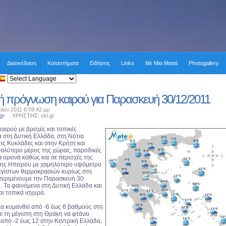
Διασκέδαση
Καταστήματα
Ειδήσεις
Links
Με Μια Ματιά
Photogallery
κή πρόγνωση καιρού για Παρασκευή 30/12/2011
ίου 2011 8:59:42 μμ
gr
ΧΡΗΣΤΗΣ: ski.gr
αιρού με βροχές και τοπικές
ά στη Δυτική Ελλάδα, στη Νότια
ις Κυκλάδες και στην Κρήτη και
γαλύτερο μέρος της χώρας, παροδικές
 ορεινά καθώς και σε περιοχές της
της Ηπείρου με χαμηλότερο υψόμετρο
εγίστων θερμοκρασιών κυρίως στη
περιμένουμε την Παρασκευή 30
. Τα φαινόμενα στη Δυτική Ελλάδα και
αι τοπικά ισχυρά.
α κυμανθεί από -6 έως 6 βαθμούς στη
ε τη μέγιστη στη Θράκη να φτάνει
 από -2 έως 12 στην Κεντρική Ελλάδα,