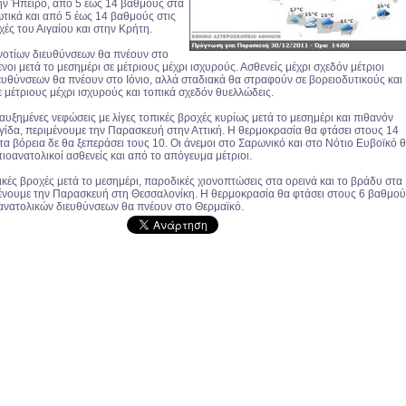
ην Ήπειρο, από 5 έως 14 βαθμούς στα
τικά και από 5 έως 14 βαθμούς στις
χές του Αιγαίου και στην Κρήτη.
 νοτίων διευθύνσεων θα πνέουν στο
ενοι μετά το μεσημέρι σε μέτριους μέχρι ισχυρούς. Ασθενείς μέχρι σχεδόν μέτριοι
ιευθύνσεων θα πνέουν στο Ιόνιο, αλλά σταδιακά θα στραφούν σε βορειοδυτικούς και
 μέτριους μέχρι ισχυρούς και τοπικά σχεδόν θυελλώδεις.
υξημένες νεφώσεις με λίγες τοπικές βροχές κυρίως μετά το μεσημέρι και πιθανόν
γίδα, περιμένουμε την Παρασκευή στην Αττική. Η θερμοκρασία θα φτάσει στους 14
α βόρεια δε θα ξεπεράσει τους 10. Οι άνεμοι στο Σαρωνικό και στο Νότιο Ευβοϊκό 
τιοανατολικοί ασθενείς και από το απόγευμα μέτριοι.
κές βροχές μετά το μεσημέρι, παροδικές χιονοπτώσεις στα ορεινά και το βράδυ στα
μένουμε την Παρασκευή στη Θεσσαλονίκη. Η θερμοκρασία θα φτάσει στους 6 βαθμού
 ανατολικών διευθύνσεων θα πνέουν στο Θερμαϊκό.