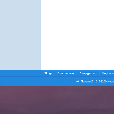
Ski.gr
Επικοινωνία
Διαφημίσεις
Φόρμα α
Αλ. Παναγούλη 3, 59200 Νάο