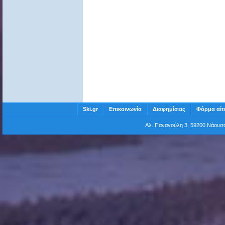
Ski.gr
Επικοινωνία
Διαφημίσεις
Φόρμα αίτ
Αλ. Παναγούλη 3, 59200 Νάου