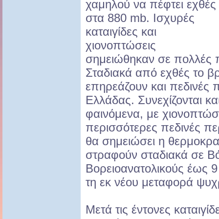
χαμηλού να πέφτει εχθές
στα 880 mb. Ισχυρές
καταιγίδες και
χιονοπτώσεις
σημειώθηκαν σε πολλές π
Σταδιακά από εχθές το βρ
επηρεάζουν και πεδινές π
Ελλάδας. Συνεχίζονται κα
φαινόμενα, με χιονοπτώσ
περισσότερες πεδινές πε
θα σημειώσει η θερμοκρασ
στραφούν σταδιακά σε Βό
Βορειοανατολικούς έως 
τη εκ νέου μεταφορά ψυ
Μετά τις έντονες καταιγίδ