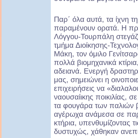
Παρ΄ όλα αυτά, τα ίχνη 
παραμένουν ορατά. H πρ
Λόγγου-Τουρπάλη στεγάζε
τμήμα Διοίκησης-Τεχνολο
Μάκη, τον όμιλο Γενίτσαρ
πολλά βιομηχανικά κτίρια
αδειανά. Ενεργή δραστηρι
μας, σημειώνει η οινοποι
επιχειρήσεις να «διαλαλο
ναουσαίικης ποικιλίας, σ
τα φουγάρα των παλιών 
αγέρωχα ανάμεσα σε παρ
κτήρια, υπενθυμίζοντας τι
δυστυχώς, χάθηκαν ανεπι