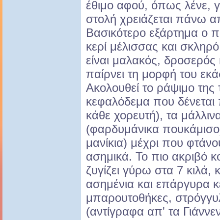
έθιμο αφού, όπως λένε, γ
στολή χρειάζεται πάνω α
Βασικότερο εξάρτημα ο 
κερί μέλισσας και σκληρ
είναι μαλακός, δροσερός 
παίρνει τη μορφή του εκ
Ακολουθεί το ράψιμο της
κεφαλόδεμα που δένεται 
κάθε χορευτή), τα μάλλιν
(φαρδυμάνικα πουκάμισο),
μανίκια) μέχρι που φτάνο
ασημικά. Το πιο ακριβό κ
ζυγίζει γύρω στα 7 κιλά,
ασημένια και επάργυρα κ
μπαρουτοθήκες, στρόγγυ
(αντίγραφα απ' τα Γιάννε