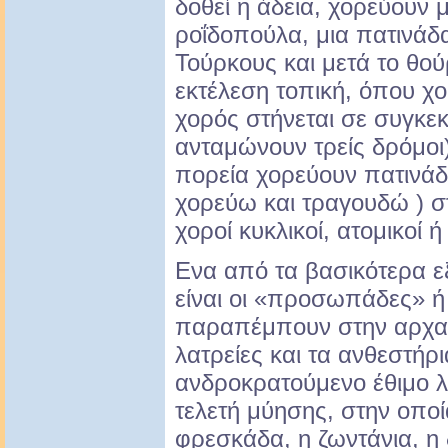
δοθεί η άδεια, χορεύουν 
ροΐδοπούλα, μια πατινάδα
Τούρκους και μετά το θού
εκτέλεση τοπική, όπου χο
χορός στήνεται σε συγκεκ
ανταμώνουν τρείς δρόμοι)
πορεία χορεύουν πατινά
χορεύω και τραγουδώ ) στ
χοροί κυκλικοί, ατομικοί ή
Ενα από τα βασικότερα ε
είναι οι «προσωπάδες» 
παραπέμπουν στην αρχαιό
λατρείες και τα ανθεστήρ
ανδροκρατούμενο έθιμο λ
τελετή μύησης, στην οποί
φρεσκάδα, η ζωντάνια, η δ