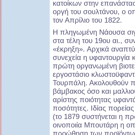
κατοίκων στην επανάστασ
οργή του σουλτάνου, ο οπ
τον Απρίλιο του 1822.
Η πληγωμένη Νάουσα σιγ
στα τέλη του 19ου αι., συ
«έκρηξη». Αρχικά αναπτύσ
συνεχεία η υφαντουργία κ
πρώτη οργανωμένη βιοτε
εργοστάσιο κλωστοϋφαντ
Τουρπάλη. Ακολουθούν π
βάμβακος όσο και μαλλιο
αρίστης ποιότητας υφαντά
ποσότητες. Ιδίας πορείας 
(το 1879 συστήνεται η 
οινοποιία Μπουτάρη η ο
προώθηση των προϊόντων 