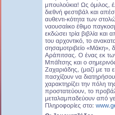
μπουλούκια! Ως όμιλος, 
διεθνή φεστιβάλ και απέ
αυθεντι-κότητα των στολώ
ναουσαίικο έθιμο παγκοσ
εκδώσει τρία βιβλία και α
του αρχοντικό, το ανακ
σησαμοτριβείο «Μάκη», δ
Αράπιτσας. Ο ένας εκ τω
Μπάΐτσης και ο σημερινό
Ζαχαριάδης, (μαζί με τα 
πασχίζουν να διατηρήσου
χαρακτηρίζει την πόλη τ
προστατεύουν, το προβάλ
μεταλαμπαδεύουν από γεν
Πληροφορίες στο:
www.ge