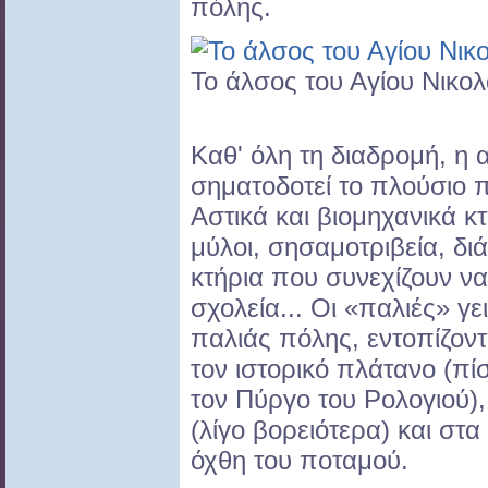
πόλης.
Το άλσος του Αγίου Νικολ
Καθ' όλη τη διαδρομή, η 
σηματοδοτεί το πλούσιο π
Αστικά και βιομηχανικά κ
μύλοι, σησαμοτριβεία, δ
κτήρια που συνεχίζουν ν
σχολεία... Οι «παλιές» γει
παλιάς πόλης, εντοπίζοντ
τον ιστορικό πλάτανο (πί
τον Πύργο του Ρολογιού),
(λίγο βορειότερα) και στ
όχθη του ποταμού.