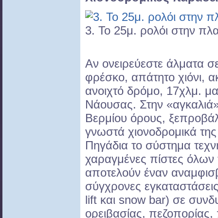
3. Το 25μ. ρολόι στην πλ
Αν ονειρεύεστε άλματα σε
φρέσκο, απάτητο χιόνι, 
ανοιχτό δρόμο, 17χλμ. μ
Νάουσας. Στην «αγκαλιά»
Βερμίου όρους, ξεπροβάλ
γνωστά χιονοδρομικά της
Πηγάδια το σύστημα τεχνη
χαραγμένες πίστες όλων
αποτελούν έναν αναμφισβ
σύγχρονες εγκαταστάσεις (
lift και snow bar) σε συν
ορειβασίας, πεζοπορίας,