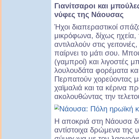
Γιανίτσαροι και μπούλες
νύφες της Νάουσας
Ήχοι διαπεραστικοί σπάζ
μικρόφωνα, δίχως ηχεία, 
αντιλαλούν στις γειτονιέ
παίρνει το μάτι σου. Μπ
(γαμπροί) και λιγοστές μ
λουλουδάτα φορέματα και
Περπατούν χορεύοντας μ
χαϊμαλιά και τα κέρινα π
ακολουθώντας την τελετο
Η αποκριά στη Νάουσα δι
αντίστοιχα δρώμενα της 
σύμφωνα με τον λαογρά