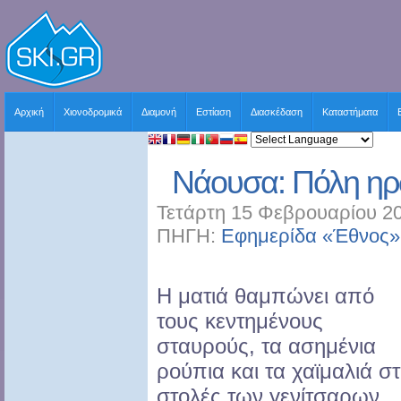
Αρχική
Χιονοδρομικά
Διαμονή
Εστίαση
Διασκέδαση
Καταστήματα
Νάουσα: Πόλη ηρω
Τετάρτη 15 Φεβρουαρίου 20
ΠΗΓΗ:
Εφημερίδα «Έθνος»
Η ματιά θαμπώνει από
τους κεντημένους
σταυρούς, τα ασημένια
ρούπια και τα χαϊμαλιά στ
στολές των γενίτσαρων.