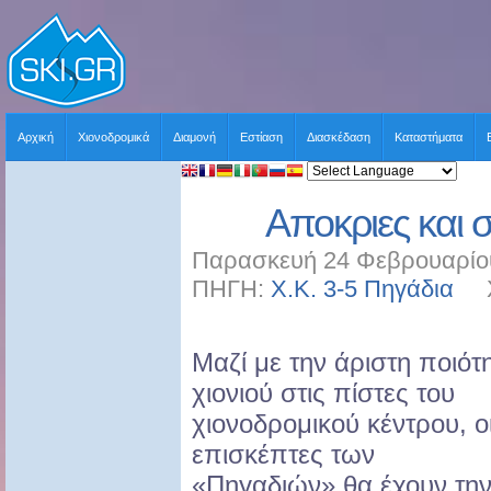
Αρχική
Χιονοδρομικά
Διαμονή
Εστίαση
Διασκέδαση
Καταστήματα
Αποκριες και 
Παρασκευή 24 Φεβρουαρίου
ΠΗΓΗ:
Χ.Κ. 3-5 Πηγάδια
ΧΡ
Μαζί με την άριστη ποιότ
χιονιού στις πίστες του
χιονοδρομικού κέντρου, ο
επισκέπτες των
«Πηγαδιών» θα έχουν τη