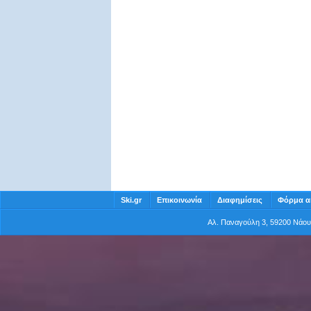
Ski.gr
Επικοινωνία
Διαφημίσεις
Φόρμα α
Αλ. Παναγούλη 3, 59200 Νάο