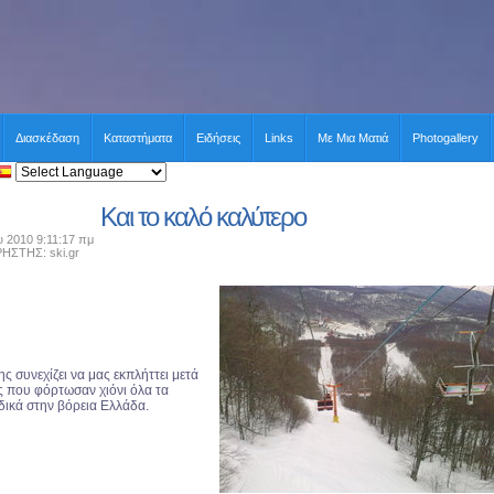
Διασκέδαση
Καταστήματα
Ειδήσεις
Links
Με Μια Ματιά
Photogallery
Και το καλό καλύτερο
 2010 9:11:17 πμ
ΤΗΣ: ski.gr
ς συνεχίζει να μας εκπλήττει μετά
ς που φόρτωσαν χιόνι όλα τα
δικά στην βόρεια Ελλάδα.