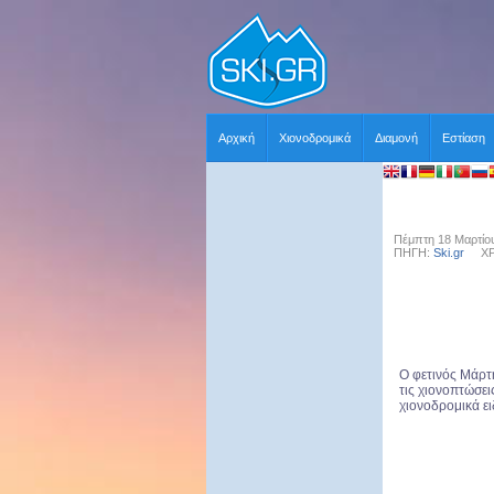
Αρχική
Χιονοδρομικά
Διαμονή
Εστίαση
Πέμπτη 18 Μαρτίου
ΠΗΓΗ:
Ski.gr
ΧΡΗΣ
O φετινός Μάρτη
τις χιονοπτώσει
χιονοδρομικά ει