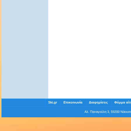
Ski.gr
Επικοινωνία
Διαφημίσεις
Φόρμα αίτ
Αλ. Παναγούλη 3, 59200 Νάου